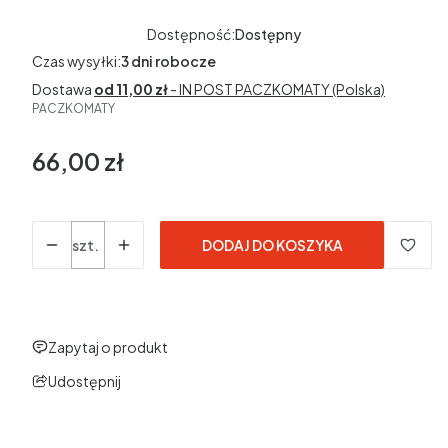
Dostępność:
Dostępny
Czas wysyłki:
3 dni robocze
Dostawa
od 11,00 zł
- IN POST PACZKOMATY (Polska)
PACZKOMATY
66,00 zł
Cena
Ilość
szt.
DODAJ DO KOSZYKA
Zapytaj o produkt
Udostępnij