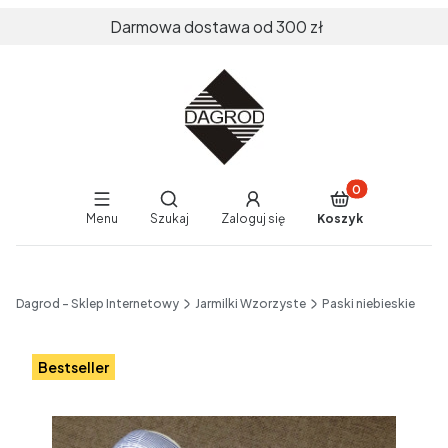
Darmowa dostawa od 300 zł
Produkty w koszy
Otwórz wyszukiwarkę
Menu
Szukaj
Zaloguj się
Koszyk
End of main navigation
Dagrod - Sklep Internetowy
Jarmilki Wzorzyste
Paski niebieskie
Etykiety
Bestseller