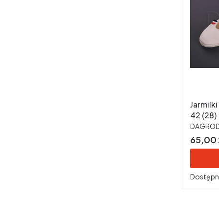
Jarmilk
42 (28)
PRODUC
DAGRO
Cena
65,00 
Dostępn