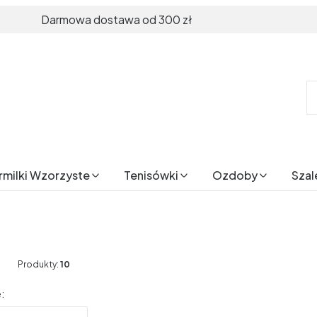
Darmowa dostawa od 300 zł
rmilki Wzorzyste
Tenisówki
Ozdoby
Szal
Produkty:
10
produktów
: