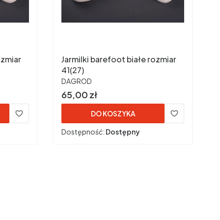
ozmiar
Jarmilki barefoot białe rozmiar
41(27)
PRODUCENT
DAGROD
Cena
65,00 zł
DO KOSZYKA
Dostępność:
Dostępny