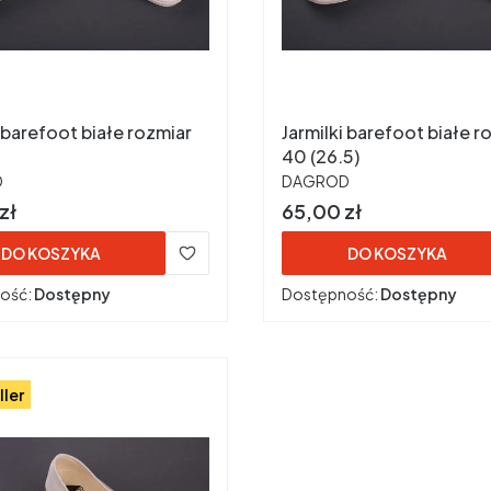
i barefoot białe rozmiar
Jarmilki barefoot białe r
40 (26.5)
ENT
PRODUCENT
D
DAGROD
Cena
zł
65,00 zł
DO KOSZYKA
DO KOSZYKA
ość:
Dostępny
Dostępność:
Dostępny
ller