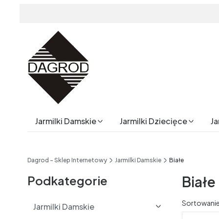
Jarmilki Damskie
Jarmilki Dziecięce
Ja
End of main navigation
Dagrod - Sklep Internetowy
Jarmilki Damskie
Białe
Podkategorie
Białe
Lista 
Sortowanie
Jarmilki Damskie