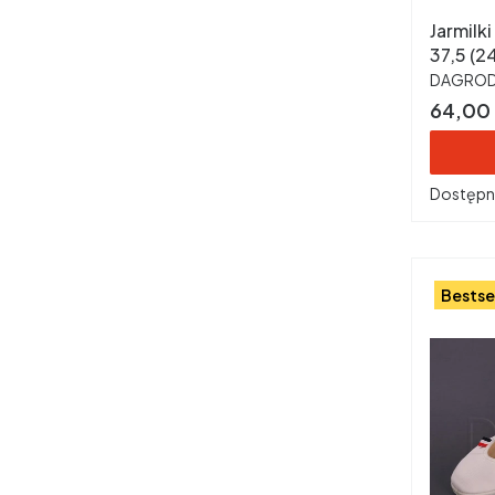
Jarmilk
37,5 (2
PRODUC
DAGRO
Cena
64,00 
Dostępn
Bestse