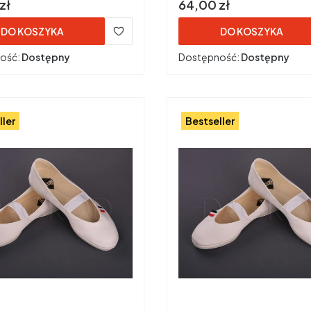
Cena
zł
64,00 zł
DO KOSZYKA
DO KOSZYKA
ość:
Dostępny
Dostępność:
Dostępny
ller
Bestseller