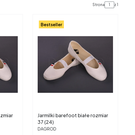
Strona
z 1
Bestseller
ozmiar
Jarmilki barefoot białe rozmiar
37 (24)
PRODUCENT
DAGROD