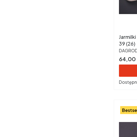
Jarmilk
39 (26)
PRODUC
DAGRO
Cena
64,00 
Dostępn
Bestse