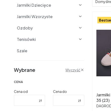
Domyśln
Jarmilki Dziecięce
Jarmilki Wzorzyste
Bestse
Ozdoby
Tenisówki
Szale
Filtry
Wybrane
Wyczyść
CENA
Cena od
Cena do
Jarmilk
35 (23)
zł
zł
PRODUC
DAGRO