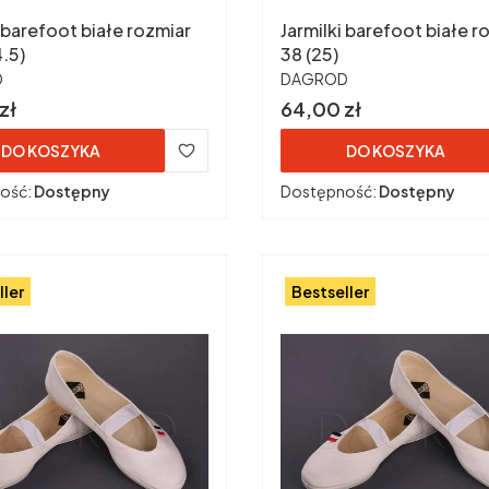
i barefoot białe rozmiar
Jarmilki barefoot białe r
4.5)
38 (25)
ENT
PRODUCENT
D
DAGROD
Cena
zł
64,00 zł
DO KOSZYKA
DO KOSZYKA
ość:
Dostępny
Dostępność:
Dostępny
ller
Bestseller