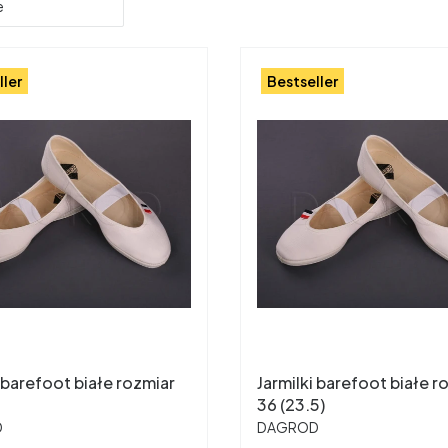
e
ller
Bestseller
i barefoot białe rozmiar
Jarmilki barefoot białe r
36 (23.5)
ENT
PRODUCENT
D
DAGROD