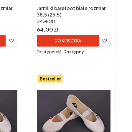
ozmiar
Jarmilki barefoot białe rozmiar
38,5 (25.5)
PRODUCENT
DAGROD
Cena
64,00 zł
DO KOSZYKA
Dostępność:
Dostępny
Bestseller