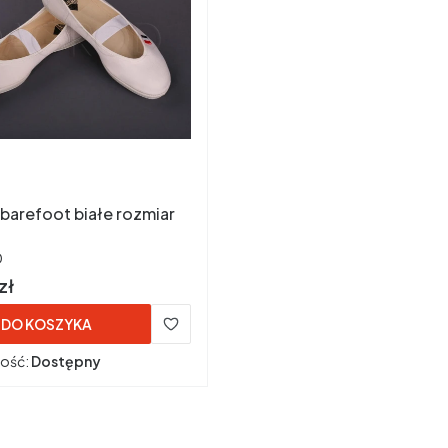
i barefoot białe rozmiar
ENT
D
zł
DO KOSZYKA
ość:
Dostępny