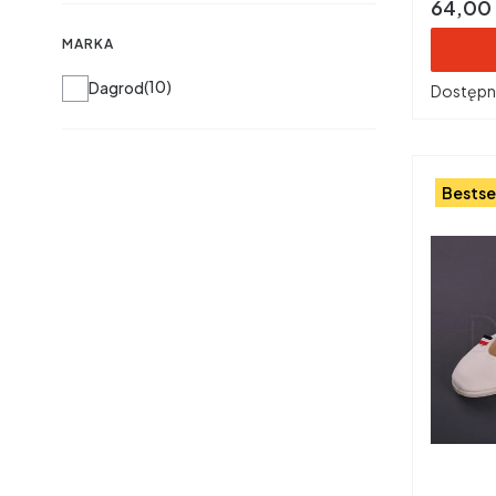
Cena
64,00 
MARKA
Marka
10
Dagrod
Dostępn
Bestse