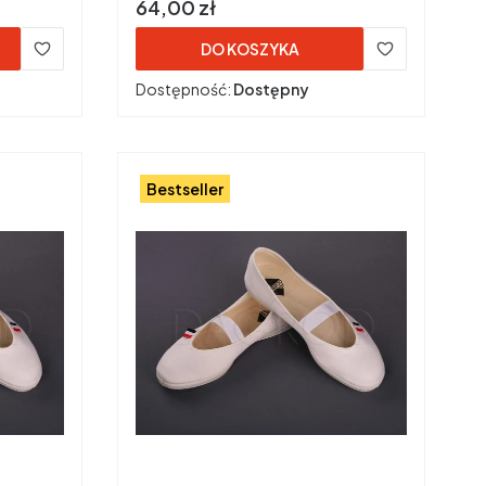
Cena
64,00 zł
DO KOSZYKA
Dostępność:
Dostępny
Bestseller