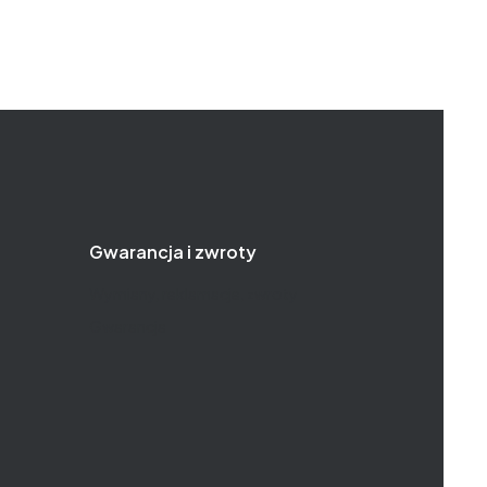
Gwarancja i zwroty
Wymiany, reklamacje, zwroty
Gwarancja