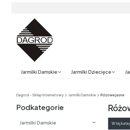
Jarmilki Damskie
Jarmilki Dziecięce
Ja
End of main navigation
Dagrod - Sklep Internetowy
Jarmilki Damskie
Różowe jasne
Podkategorie
Różo
Lista 
Jarmilki Damskie
W tej kate