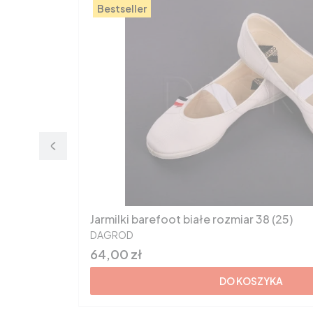
Bestseller
Jarmilki barefoot białe rozmiar 38 (25)
PRODUCENT
DAGROD
Cena
64,00 zł
DO KOSZYKA