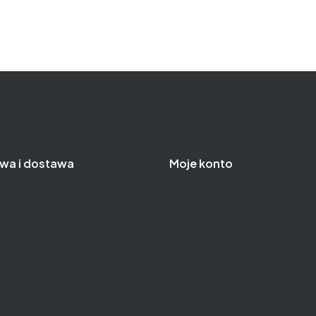
wa i dostawa
Moje konto
 dostawy
Twoje zamówienia
y płatności
Ustawienia konta
alizacji zamówień
Przechowalnia