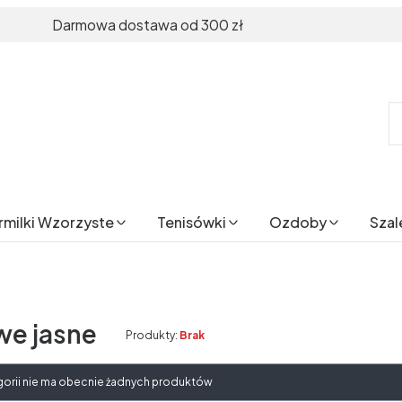
Darmowa dostawa od 300 zł
rmilki Wzorzyste
Tenisówki
Ozdoby
Szal
we jasne
Produkty:
Brak
produktów
gorii nie ma obecnie żadnych produktów