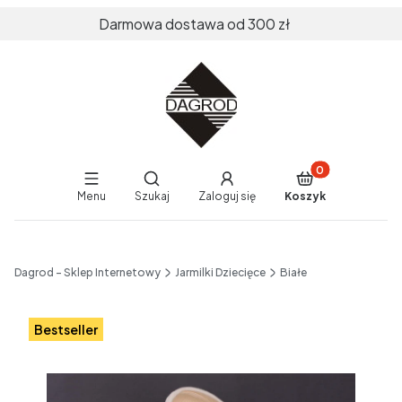
Darmowa dostawa od 300 zł
Produkty w koszy
Otwórz wyszukiwarkę
Menu
Szukaj
Zaloguj się
Koszyk
End of main navigation
Dagrod - Sklep Internetowy
Jarmilki Dziecięce
Białe
Etykiety
Bestseller