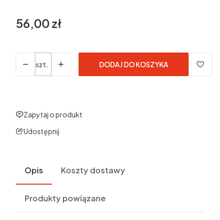
56,00 zł
Cena
Ilość
szt.
DODAJ DO KOSZYKA
Zapytaj o produkt
Udostępnij
Opis
Koszty dostawy
Produkty powiązane