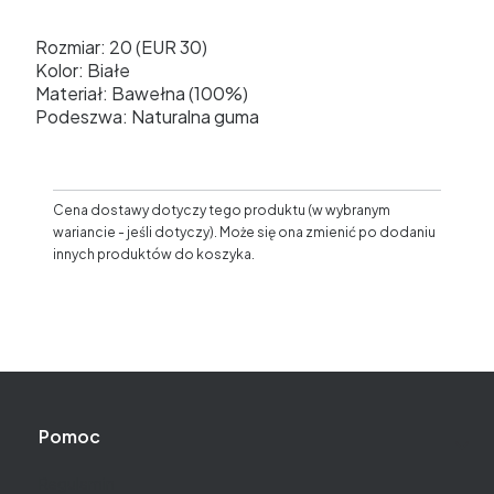
Rozmiar: 20 (EUR 30)
Kolor: Białe
Materiał: Bawełna (100%)
Podeszwa: Naturalna guma
Cena dostawy dotyczy tego produktu (w wybranym
wariancie - jeśli dotyczy). Może się ona zmienić po dodaniu
innych produktów do koszyka.
Linki w stopce
Pomoc
Regulamin