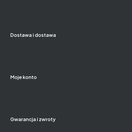
Kontakt
Pliki cookie
Polityka prywatności
Dostawa i dostawa
Koszty dostawy
Sposoby płatności
Czas realizacji zamówień
Moje konto
Twoje zamówienia
Ustawienia konta
Przechowalnia
Gwarancja i zwroty
Wymiany, reklamacje, zwroty