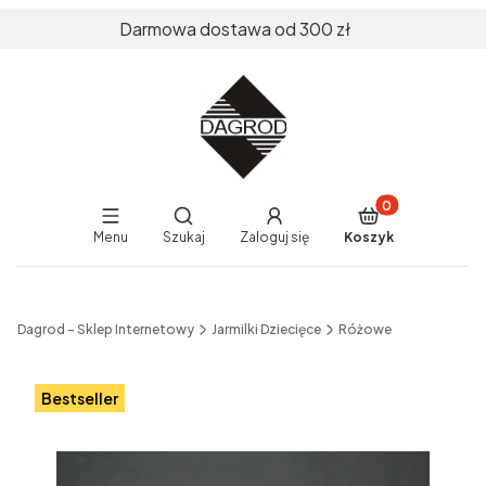
Darmowa dostawa od 300 zł
Produkty w koszy
Otwórz wyszukiwarkę
Menu
Szukaj
Zaloguj się
Koszyk
End of main navigation
Dagrod - Sklep Internetowy
Jarmilki Dziecięce
Różowe
Etykiety
Bestseller