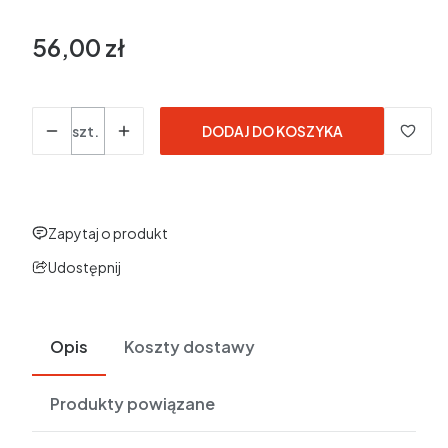
56,00 zł
Cena
Ilość
szt.
DODAJ DO KOSZYKA
Zapytaj o produkt
Udostępnij
Opis
Koszty dostawy
Produkty powiązane