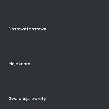
Kontakt
Pliki cookie
Polityka prywatności
Dostawa i dostawa
Koszty dostawy
Sposoby płatności
Czas realizacji zamówień
Moje konto
Twoje zamówienia
Ustawienia konta
Przechowalnia
Gwarancja i zwroty
Wymiany, reklamacje, zwroty