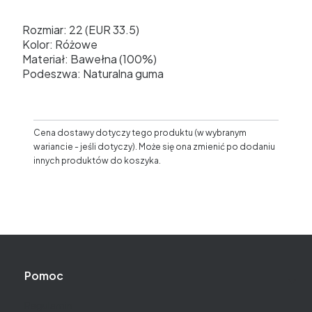
Rozmiar: 22 (EUR 33.5)
Kolor: Różowe
Materiał: Bawełna (100%)
Podeszwa: Naturalna guma
Cena dostawy dotyczy tego produktu (w wybranym
wariancie - jeśli dotyczy). Może się ona zmienić po dodaniu
innych produktów do koszyka.
Linki w stopce
Pomoc
Regulamin